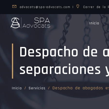
advocats@spa-advocats.com |
Carrer de la R
Inicio
Despacho de a
separaciones 
/
/ Despacho de abogados esp
Inicio
Servicios